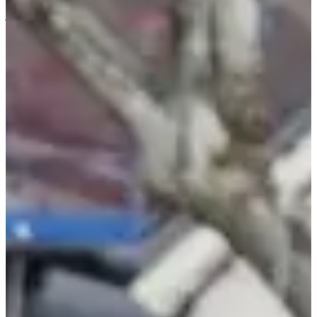
Over
Wedstrijden
Locatie
Organisator
Chronometer
jan
?
Datum
Januari 2027
Datum nog te bevestigen
Plaats
Buxy
71 - Saône-et-Loire
663 deelnemers
in
2026
Een evenement voor hardloopliefhebbers, voor degenen die houden
van de vriendelijke en authentieke sfeer van kleinschalige lokale
wedstrijden. De Corrida de Buxy is dat allemaal!
Wat u ter plaatse zult vinden:
• Evenementen voor het hele gezin!
• Een gastronomische verfrissing bij de finish.