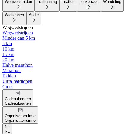
Wegwedstrijden
Trailrunning
Triatlon
Leuke race
Wandeling
Wielrennen
Ander
Wegwedstrijden
Wegwedstrijden
Minder dan 5 km
5 km
10 km
15 km
20 km
Halve marathon
Marathon
Ekiden
Ultra-hardlopen
Cross
Cadeaukaarten
Cadeaukaarten
Organisatorruimte
Organisatorruimte
NL
NL