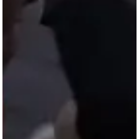
Nog niet bekendgemaakt
Meer info
Meer info
Datum nog te bevestigen
Course 3,9 km
3.9
km
17:00
Wegwedstrijden
Minder dan 5 km