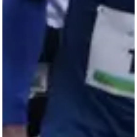
Inschrijfdata
Nog niet bekendgemaakt
Meer info
Meer info
Datum nog te bevestigen
Course enfants 2,6 km
2.6
km
16:45
Wegwedstrijden
Minder dan 5 km