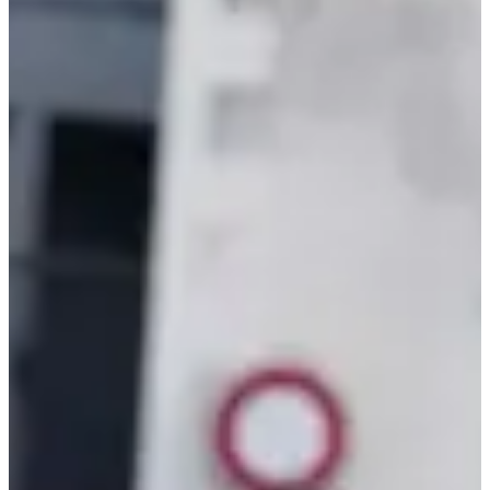
Inschrijfdata
Nog niet bekendgemaakt
Meer info
Meer info
Datum nog te bevestigen
Course enfants 500 m
0.5
km
16:00
Wegwedstrijden
Minder dan 5 km