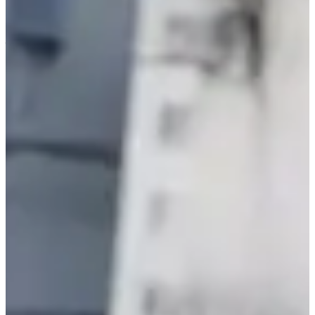
Wedstrijden
januari 2027
Datum nog te bevestigen
Course 10 km
10.4
km
17:30
Wegwedstrijden
10 km