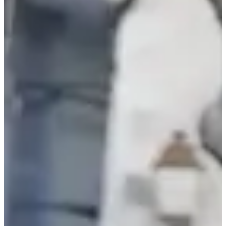
• Een energieke sfeer in het hart van het dorp!
2 (goede) redenen om deel te nemen:
• Het is toegankelijk voor iedereen, ongeacht uw niveau
• Het is de kans om adem te halen, te bewegen en plezier te hebben
in een race waar de feeststemming heerst
Deze race is voor u gemaakt, doe mee!
Resultaten:
•
Corrida de Buxy 2025
(452 aankomsten)
•
Corrida de Buxy 2024
(331 aankomsten)
•
Corrida de Buxy 2023
(212 aankomsten)