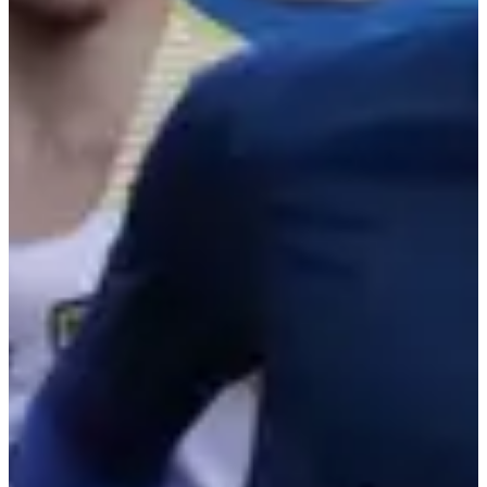
Inschrijfdata
Nog niet bekendgemaakt
Meer info
Meer info
Datum nog te bevestigen
Course enfants 1,3 km
1.3
km
16:15
Wegwedstrijden
Minder dan 5 km