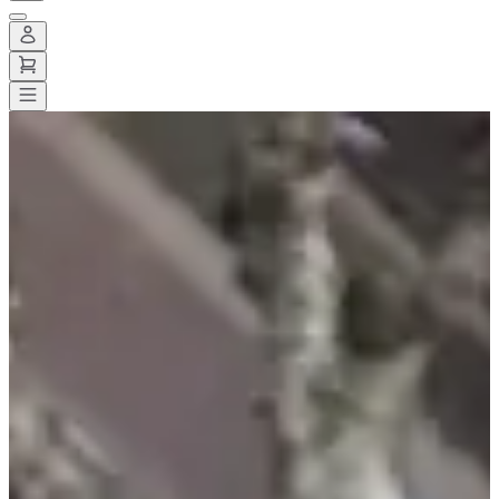
Alle wedstrijden
>
Wegwedstrijden
>
10 km
>
Corrida de Buxy
Corrida de Buxy
Datum nog te bevestigen
Opslaan
Opslaan
Delen
Delen
Bekijk alle foto's
Bekijk alle foto's
1 / 6