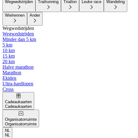
Wegwedstrijden
Trailrunning
Triatlon
Leuke race
Wandeling
Wielrennen
Ander
Wegwedstrijden
Wegwedstrijden
Minder dan 5 km
5 km
10 km
15 km
20 km
Halve marathon
Marathon
Ekiden
Ultra-hardlopen
Cross
Cadeaukaarten
Cadeaukaarten
Organisatorruimte
Organisatorruimte
NL
NL