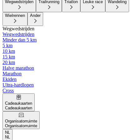
Wegwedstrijden
Trailrunning
Triatlon
Leuke race
Wandeling
Wielrennen
Ander
Wegwedstrijden
Wegwedstrijden
Minder dan 5 km
5 km
10 km
15 km
20 km
Halve marathon
Marathon
Ekiden
Ultra-hardlopen
Cross
Cadeaukaarten
Cadeaukaarten
Organisatorruimte
Organisatorruimte
NL
NL