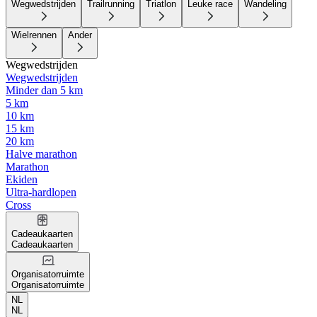
Wegwedstrijden
Trailrunning
Triatlon
Leuke race
Wandeling
Wielrennen
Ander
Wegwedstrijden
Wegwedstrijden
Minder dan 5 km
5 km
10 km
15 km
20 km
Halve marathon
Marathon
Ekiden
Ultra-hardlopen
Cross
Cadeaukaarten
Cadeaukaarten
Organisatorruimte
Organisatorruimte
NL
NL