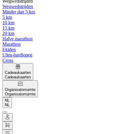
Wegwedstrijden
Wegwedstrijden
Minder dan 5 km
5 km
10 km
15 km
20 km
Halve marathon
Marathon
Ekiden
Ultra-hardlopen
Cross
Cadeaukaarten
Cadeaukaarten
Organisatorruimte
Organisatorruimte
NL
NL