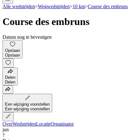
Alle wedstrijden
>
Wegwedstrijden
>
10 km
>
Course des embruns
Course des embruns
Datum nog te bevestigen
Opslaan
Opslaan
Delen
Delen
Een wijziging voorstellen
Een wijziging voorstellen
Over
Wedstrijden
Locatie
Organisator
jun
?