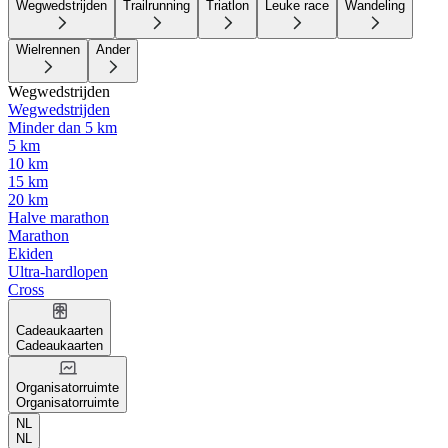
Wegwedstrijden
Trailrunning
Triatlon
Leuke race
Wandeling
Wielrennen
Ander
Wegwedstrijden
Wegwedstrijden
Minder dan 5 km
5 km
10 km
15 km
20 km
Halve marathon
Marathon
Ekiden
Ultra-hardlopen
Cross
Cadeaukaarten
Cadeaukaarten
Organisatorruimte
Organisatorruimte
NL
NL