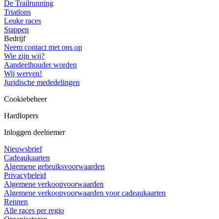
De Trailrunning
Triatlons
Leuke races
Stappen
Bedrijf
Neem contact met ons op
Wie zijn wij?
Aandeelhouder worden
Wij werven!
Juridische mededelingen
Cookiebeheer
Hardlopers
Inloggen deelnemer
Nieuwsbrief
Cadeaukaarten
Algemene gebruiksvoorwaarden
Privacybeleid
Algemene verkoopvoorwaarden
Algemene verkoopvoorwaarden voor cadeaukaarten
Rennen
Alle races per regio