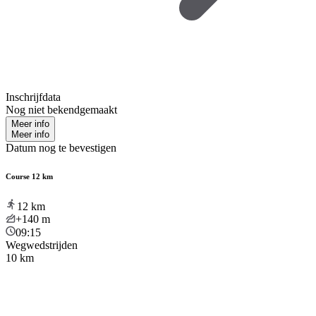
Inschrijfdata
Nog niet bekendgemaakt
Meer info
Meer info
Datum nog te bevestigen
Course 12 km
12
km
+140
m
09:15
Wegwedstrijden
10 km