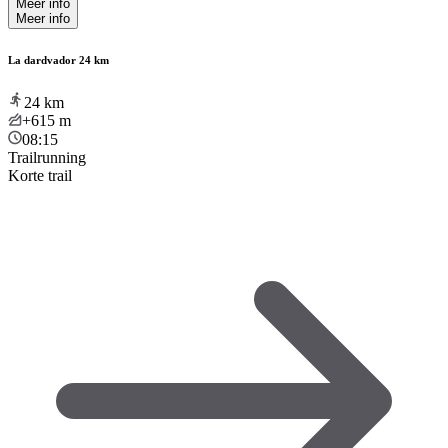
Meer info
Meer info
La dardvador 24 km
24
km
+615
m
08:15
Trailrunning
Korte trail