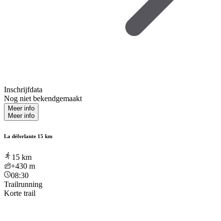
Inschrijfdata
Nog niet bekendgemaakt
Meer info
Meer info
La déferlante 15 km
15
km
+430
m
08:30
Trailrunning
Korte trail