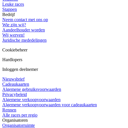
Leuke races
Stappen
Bedrijf
Neem contact met ons op
Wie zijn wij?
Aandeelhouder worden
Wij werven!
Juridische mededelingen
Cookiebeheer
Hardlopers
Inloggen deelnemer
Nieuwsbrief
Cadeaukaarten
Algemene gebruiksvoorwaarden
Privacybeleid
Algemene verkoopvoorwaarden
Algemene verkoopvoorwaarden voor cadeaukaarten
Rennen
Alle races per regio
Organisatoren
Organisatorruimte