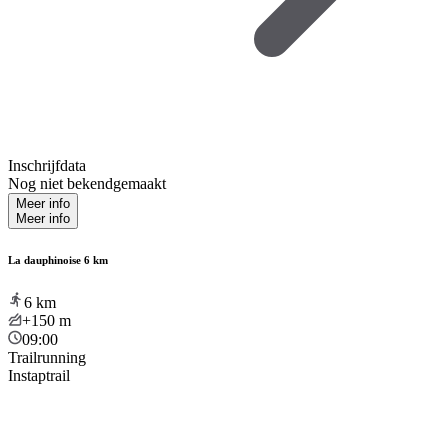
Inschrijfdata
Nog niet bekendgemaakt
Meer info
Meer info
La dauphinoise 6 km
6
km
+150
m
09:00
Trailrunning
Instaptrail