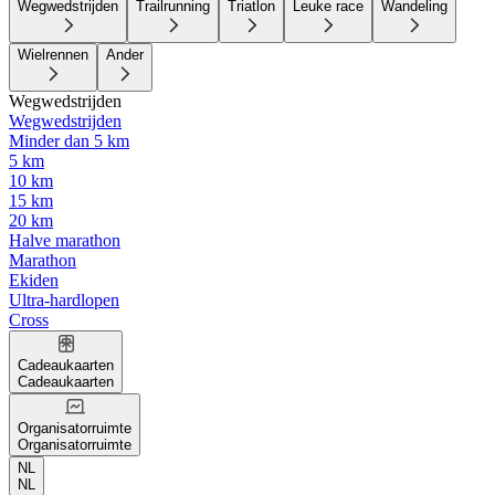
Wegwedstrijden
Trailrunning
Triatlon
Leuke race
Wandeling
Wielrennen
Ander
Wegwedstrijden
Wegwedstrijden
Minder dan 5 km
5 km
10 km
15 km
20 km
Halve marathon
Marathon
Ekiden
Ultra-hardlopen
Cross
Cadeaukaarten
Cadeaukaarten
Organisatorruimte
Organisatorruimte
NL
NL