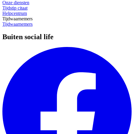
Onze diensten
Tijdstip citaat
Helpcentrum
Tijdwaarnemers
Tijdwaarnemers
Buiten social life