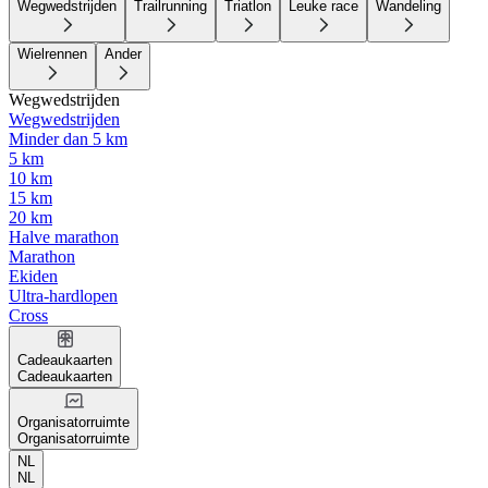
Wegwedstrijden
Trailrunning
Triatlon
Leuke race
Wandeling
Wielrennen
Ander
Wegwedstrijden
Wegwedstrijden
Minder dan 5 km
5 km
10 km
15 km
20 km
Halve marathon
Marathon
Ekiden
Ultra-hardlopen
Cross
Cadeaukaarten
Cadeaukaarten
Organisatorruimte
Organisatorruimte
NL
NL