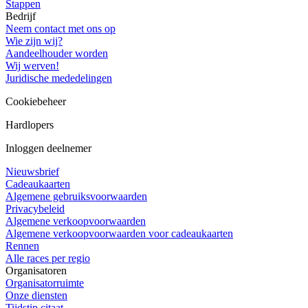
Stappen
Bedrijf
Neem contact met ons op
Wie zijn wij?
Aandeelhouder worden
Wij werven!
Juridische mededelingen
Cookiebeheer
Hardlopers
Inloggen deelnemer
Nieuwsbrief
Cadeaukaarten
Algemene gebruiksvoorwaarden
Privacybeleid
Algemene verkoopvoorwaarden
Algemene verkoopvoorwaarden voor cadeaukaarten
Rennen
Alle races per regio
Organisatoren
Organisatorruimte
Onze diensten
Tijdstip citaat