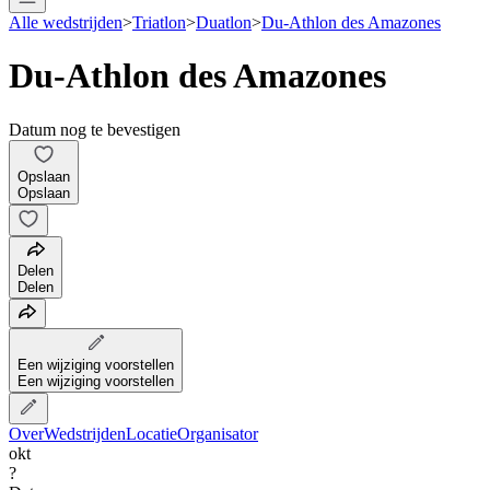
Alle wedstrijden
>
Triatlon
>
Duatlon
>
Du-Athlon des Amazones
Du-Athlon des Amazones
Datum nog te bevestigen
Opslaan
Opslaan
Delen
Delen
Een wijziging voorstellen
Een wijziging voorstellen
Over
Wedstrijden
Locatie
Organisator
okt
?