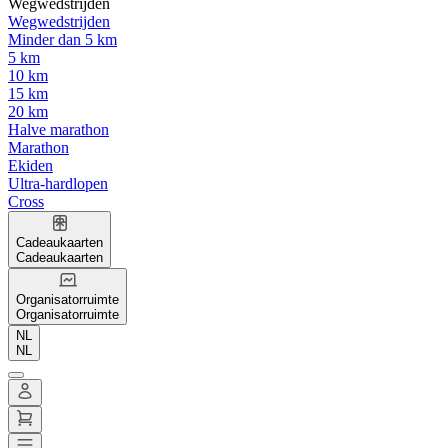
Wegwedstrijden
Wegwedstrijden
Minder dan 5 km
5 km
10 km
15 km
20 km
Halve marathon
Marathon
Ekiden
Ultra-hardlopen
Cross
Cadeaukaarten
Cadeaukaarten
Organisatorruimte
Organisatorruimte
NL
NL