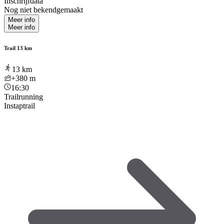
Inschrijfdata
Nog niet bekendgemaakt
Meer info
Meer info
Trail 13 km
13
km
+380
m
16:30
Trailrunning
Instaptrail