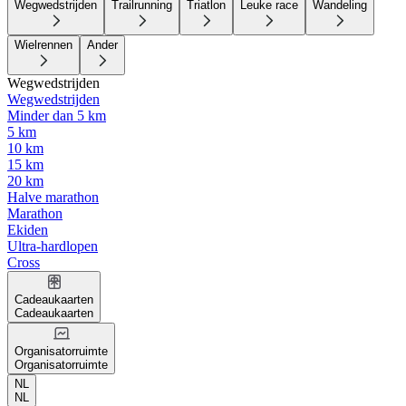
Wegwedstrijden
Trailrunning
Triatlon
Leuke race
Wandeling
Wielrennen
Ander
Wegwedstrijden
Wegwedstrijden
Minder dan 5 km
5 km
10 km
15 km
20 km
Halve marathon
Marathon
Ekiden
Ultra-hardlopen
Cross
Cadeaukaarten
Cadeaukaarten
Organisatorruimte
Organisatorruimte
NL
NL