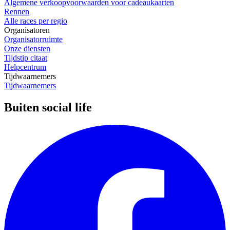
Algemene verkoopvoorwaarden voor cadeaukaarten
Rennen
Alle races per regio
Organisatoren
Organisatorruimte
Onze diensten
Tijdstip citaat
Helpcentrum
Tijdwaarnemers
Tijdwaarnemers
Buiten social life