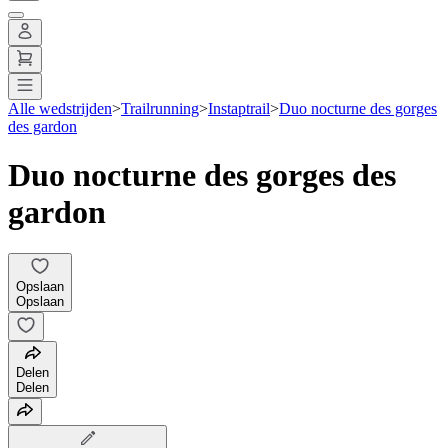
Alle wedstrijden
>
Trailrunning
>
Instaptrail
>
Duo nocturne des gorges
des gardon
Duo nocturne des gorges des
gardon
Opslaan
Opslaan
Delen
Delen