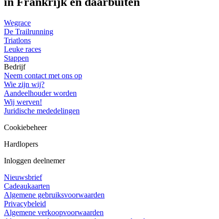
in Frankrijk en daarbuiten
Wegrace
De Trailrunning
Triatlons
Leuke races
Stappen
Bedrijf
Neem contact met ons op
Wie zijn wij?
Aandeelhouder worden
Wij werven!
Juridische mededelingen
Cookiebeheer
Hardlopers
Inloggen deelnemer
Nieuwsbrief
Cadeaukaarten
Algemene gebruiksvoorwaarden
Privacybeleid
Algemene verkoopvoorwaarden