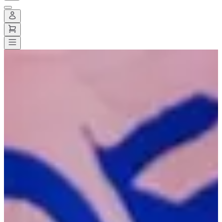
Alle wedstrijden
>
Wegwedstrijden
>
Marathon
>
Ekiden nevers
marathon by nexson
Ekiden nevers marathon by
nexson
Opslaan
Opslaan
Delen
Delen