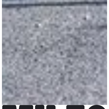
Meer info
Organisator
Bekijk website
Bekijk Facebookpagina
Ik heb actuele informatie
Ik heb actuele informatie
Kies een wedstrijd
Marathon
€ 45,00
Meer info
Meer info
Marathon duo
€ 35,00
Meer info
Meer info
Semi-marathon
€ 25,00
Meer info
Meer info