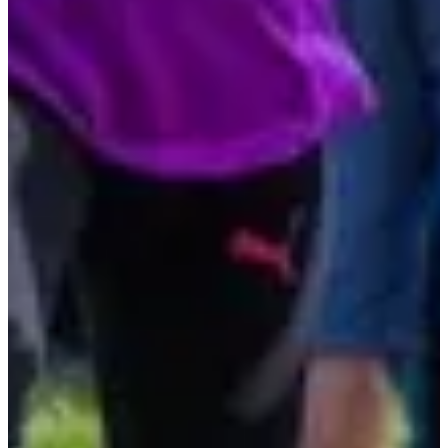
Inschrijfdata
Nog niet bekendgemaakt
Meer info
Meer info
Marathon duo
42.195
km
09:00
Wegwedstrijden
Marathon