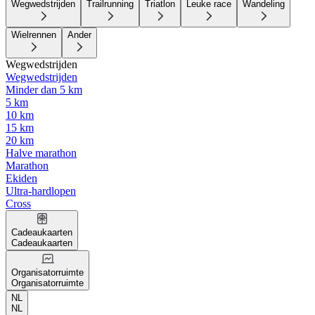
Wegwedstrijden
Trailrunning
Triatlon
Leuke race
Wandeling
Wielrennen
Ander
Wegwedstrijden
Wegwedstrijden
Minder dan 5 km
5 km
10 km
15 km
20 km
Halve marathon
Marathon
Ekiden
Ultra-hardlopen
Cross
Cadeaukaarten
Cadeaukaarten
Organisatorruimte
Organisatorruimte
NL
NL