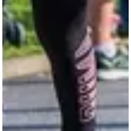
Inschrijfdata
Nog niet bekendgemaakt
Meer info
Meer info
Semi-marathon
21.1
km
09:00
Wegwedstrijden
Halve marathon