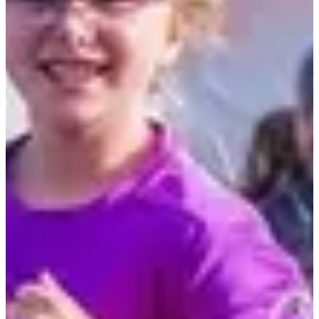
Net als Alain Prost, Ayrton Senna of Michael Schumacher gaat u
razendsnel van start! Kom en trotseer de Nurburing chicane, de 180
of de beroemde Adelaide bocht. Daarna geniet u van een glooiend
en aantrekkelijk parcours langs de oevers van de
Loire
en de
kastelen van de hertogen van Bourgondië!
De Ekiden- en Marathon-evenementen worden gemeten en
gecertificeerd door de FFA!
Dus, zullen we elkaar bij de start ontmoeten?
Wedstrijden
zo 22 november 2026
Marathon
42.195
km
09:00
Wegwedstrijden
Marathon