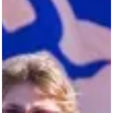
Een wijziging voorstellen
Een wijziging voorstellen
Bekijk alle foto's
Bekijk alle foto's
1 / 4
Over
Wedstrijden
Locatie
Organisator
nov
22
Datum
Zondag 22 november 2026
Plaats
Magny-Cours
58 - Nièvre
2546 deelnemers
in
2025
Zin in een marathon, een halve marathon of een ekiden?
De Nevers Marathon By Plus is een uniek evenement ter wereld dat
plaatsvindt in de Nièvre op het legendarische Formule 1-circuit
Nevers Magny-Cours.