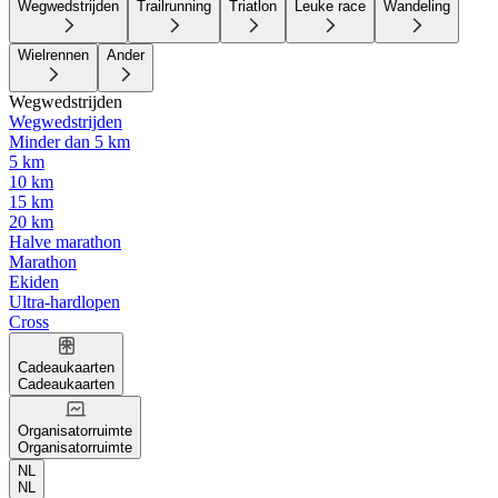
Wegwedstrijden
Trailrunning
Triatlon
Leuke race
Wandeling
Wielrennen
Ander
Wegwedstrijden
Wegwedstrijden
Minder dan 5 km
5 km
10 km
15 km
20 km
Halve marathon
Marathon
Ekiden
Ultra-hardlopen
Cross
Cadeaukaarten
Cadeaukaarten
Organisatorruimte
Organisatorruimte
NL
NL