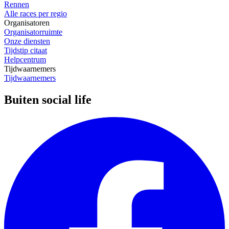
Rennen
Alle races per regio
Organisatoren
Organisatorruimte
Onze diensten
Tijdstip citaat
Helpcentrum
Tijdwaarnemers
Tijdwaarnemers
Buiten social life