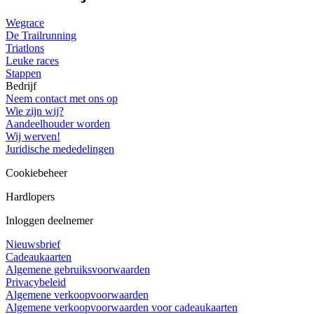
Wegrace
De Trailrunning
Triatlons
Leuke races
Stappen
Bedrijf
Neem contact met ons op
Wie zijn wij?
Aandeelhouder worden
Wij werven!
Juridische mededelingen
Cookiebeheer
Hardlopers
Inloggen deelnemer
Nieuwsbrief
Cadeaukaarten
Algemene gebruiksvoorwaarden
Privacybeleid
Algemene verkoopvoorwaarden
Algemene verkoopvoorwaarden voor cadeaukaarten