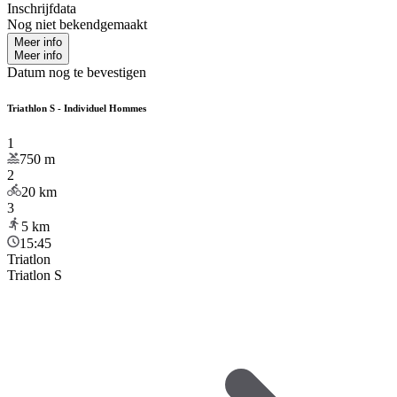
Inschrijfdata
Nog niet bekendgemaakt
Meer info
Meer info
Datum nog te bevestigen
Triathlon S - Individuel Hommes
1
750
m
2
20
km
3
5
km
15:45
Triatlon
Triatlon S