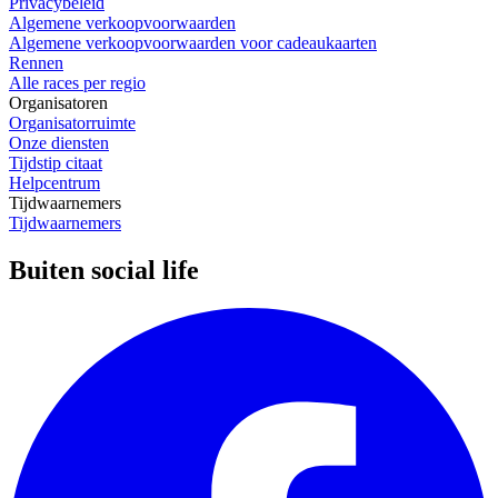
Privacybeleid
Algemene verkoopvoorwaarden
Algemene verkoopvoorwaarden voor cadeaukaarten
Rennen
Alle races per regio
Organisatoren
Organisatorruimte
Onze diensten
Tijdstip citaat
Helpcentrum
Tijdwaarnemers
Tijdwaarnemers
Buiten social life