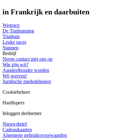
in Frankrijk en daarbuiten
Wegrace
De Trailrunning
Triatlons
Leuke races
Stappen
Bedrijf
Neem contact met ons op
Wie zijn wij?
Aandeelhouder worden
Wij werven!
Juridische mededelingen
Cookiebeheer
Hardlopers
Inloggen deelnemer
Nieuwsbrief
Cadeaukaarten
Algemene gebruiksvoorwaarden