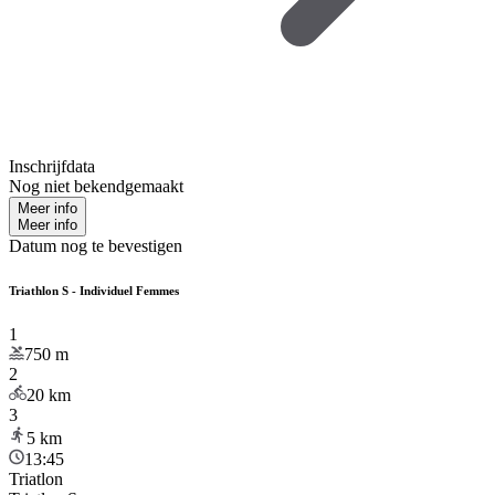
Inschrijfdata
Nog niet bekendgemaakt
Meer info
Meer info
Datum nog te bevestigen
Triathlon S - Individuel Femmes
1
750
m
2
20
km
3
5
km
13:45
Triatlon