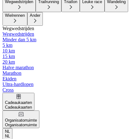
Wegwedstrijden
Trailrunning
Triatlon
Leuke race
Wandeling
Wielrennen
Ander
Wegwedstrijden
Wegwedstrijden
Minder dan 5 km
5 km
10 km
15 km
20 km
Halve marathon
Marathon
Ekiden
Ultra-hardlopen
Cross
Cadeaukaarten
Cadeaukaarten
Organisatorruimte
Organisatorruimte
NL
NL