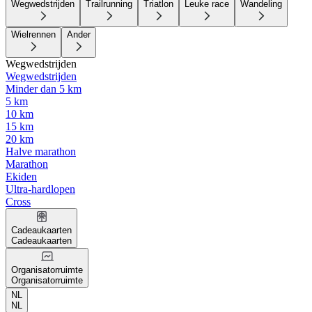
Wegwedstrijden
Trailrunning
Triatlon
Leuke race
Wandeling
Wielrennen
Ander
Wegwedstrijden
Wegwedstrijden
Minder dan 5 km
5 km
10 km
15 km
20 km
Halve marathon
Marathon
Ekiden
Ultra-hardlopen
Cross
Cadeaukaarten
Cadeaukaarten
Organisatorruimte
Organisatorruimte
NL
NL