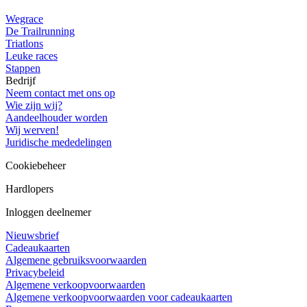
Wegrace
De Trailrunning
Triatlons
Leuke races
Stappen
Bedrijf
Neem contact met ons op
Wie zijn wij?
Aandeelhouder worden
Wij werven!
Juridische mededelingen
Cookiebeheer
Hardlopers
Inloggen deelnemer
Nieuwsbrief
Cadeaukaarten
Algemene gebruiksvoorwaarden
Privacybeleid
Algemene verkoopvoorwaarden
Algemene verkoopvoorwaarden voor cadeaukaarten