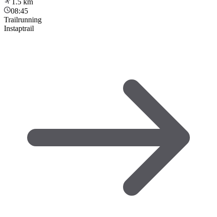
1.5
km
08:45
Trailrunning
Instaptrail