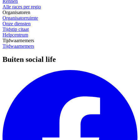
Rennen
Alle races per regio
Organisatoren
Organisatorruimte
Onze diensten
Tijdstip citaat
Helpcentrum
Tijdwaarnemers
Tijdwaarnemers
Buiten social life