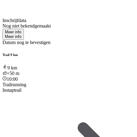
Inschrijfdata
Nog niet bekendgemaakt
Meer info
Meer info
Datum nog te bevestigen
Trail 9 km
9
km
+50
m
10:00
Trailrunning
Instaptrail