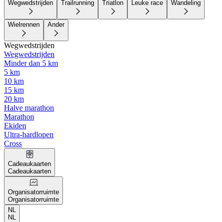
Wegwedstrijden
Trailrunning
Triatlon
Leuke race
Wandeling
Wielrennen
Ander
Wegwedstrijden
Wegwedstrijden
Minder dan 5 km
5 km
10 km
15 km
20 km
Halve marathon
Marathon
Ekiden
Ultra-hardlopen
Cross
Cadeaukaarten
Cadeaukaarten
Organisatorruimte
Organisatorruimte
NL
NL