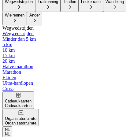
Wegwedstrijden
Trailrunning
Triatlon
Leuke race
Wandeling
Wielrennen
Ander
Wegwedstrijden
Wegwedstrijden
Minder dan 5 km
5 km
10 km
15 km
20 km
Halve marathon
Marathon
Ekiden
Ultra-hardlopen
Cross
Cadeaukaarten
Cadeaukaarten
Organisatorruimte
Organisatorruimte
NL
NL