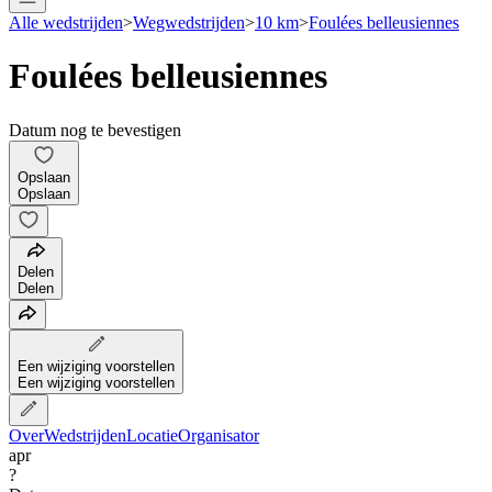
Alle wedstrijden
>
Wegwedstrijden
>
10 km
>
Foulées belleusiennes
Foulées belleusiennes
Datum nog te bevestigen
Opslaan
Opslaan
Delen
Delen
Een wijziging voorstellen
Een wijziging voorstellen
Over
Wedstrijden
Locatie
Organisator
apr
?