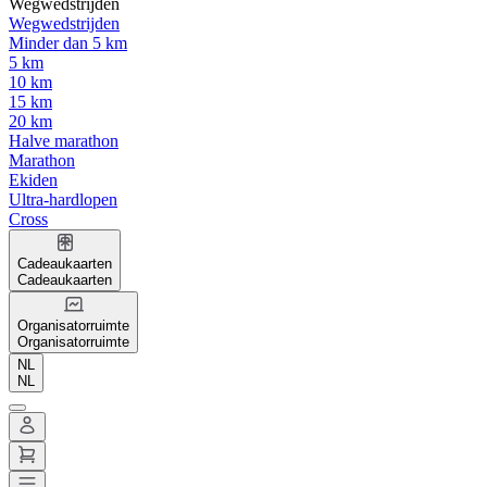
Wegwedstrijden
Wegwedstrijden
Minder dan 5 km
5 km
10 km
15 km
20 km
Halve marathon
Marathon
Ekiden
Ultra-hardlopen
Cross
Cadeaukaarten
Cadeaukaarten
Organisatorruimte
Organisatorruimte
NL
NL