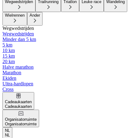
Wegwedstrijden
Trailrunning
Triatlon
Leuke race
Wandeling
Wielrennen
Ander
Wegwedstrijden
Wegwedstrijden
Minder dan 5 km
5 km
10 km
15 km
20 km
Halve marathon
Marathon
Ekiden
Ultra-hardlopen
Cross
Cadeaukaarten
Cadeaukaarten
Organisatorruimte
Organisatorruimte
NL
NL