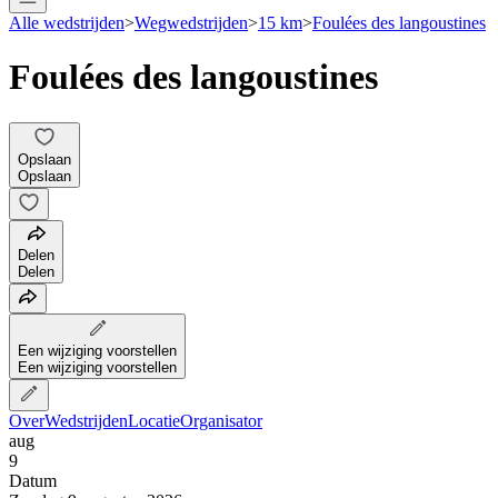
Alle wedstrijden
>
Wegwedstrijden
>
15 km
>
Foulées des langoustines
Foulées des langoustines
Opslaan
Opslaan
Delen
Delen
Een wijziging voorstellen
Een wijziging voorstellen
Over
Wedstrijden
Locatie
Organisator
aug
9
Datum