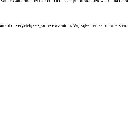
ainte Catherine niet missen. Het is een pittoreske plek waar u na de r
dit onvergetelijke sportieve avontuur. Wij kijken ernaar uit u te zien!