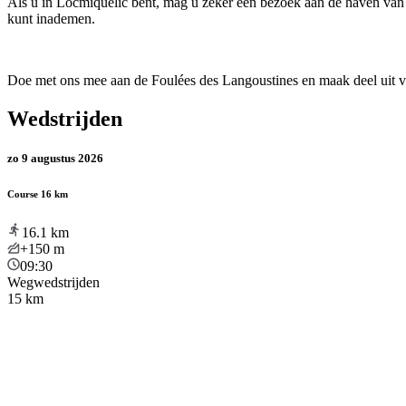
Als u in Locmiquélic bent, mag u zeker een bezoek aan de haven van S
kunt inademen.
Doe met ons mee aan de Foulées des Langoustines en maak deel uit van 
Wedstrijden
zo 9 augustus 2026
Course 16 km
16.1
km
+150
m
09:30
Wegwedstrijden
15 km