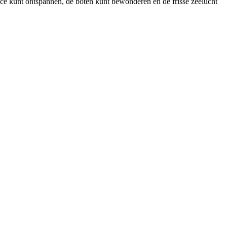
ace kunt ontspannen, de boten kunt bewonderen en de frisse zeelucht