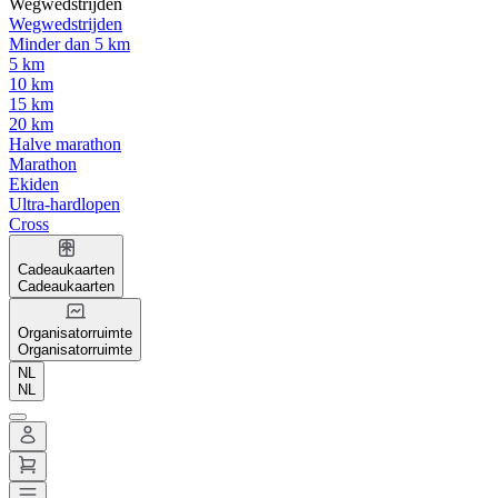
Wegwedstrijden
Wegwedstrijden
Minder dan 5 km
5 km
10 km
15 km
20 km
Halve marathon
Marathon
Ekiden
Ultra-hardlopen
Cross
Cadeaukaarten
Cadeaukaarten
Organisatorruimte
Organisatorruimte
NL
NL