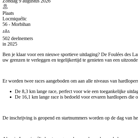
Zondag 9 augustus 2026
Plaats
Locmiquélic
56 - Morbihan
502 deelnemers
in
2025
Ben je klaar voor een nieuwe sportieve uitdaging? De Foulées des La
uw grenzen te verleggen en tegelijkertijd te genieten van een uitzonde
Er worden twee races aangeboden om aan alle niveaus van hardlopers
De 8,3 km lange race, perfect voor wie een toegankelijke uitda
De 16,1 km lange race is bedoeld voor ervaren hardlopers die op
De inschrijving is geopend en startnummers worden op de dag van het ev