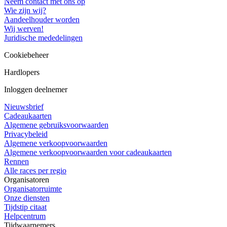
Neem contact met ons op
Wie zijn wij?
Aandeelhouder worden
Wij werven!
Juridische mededelingen
Cookiebeheer
Hardlopers
Inloggen deelnemer
Nieuwsbrief
Cadeaukaarten
Algemene gebruiksvoorwaarden
Privacybeleid
Algemene verkoopvoorwaarden
Algemene verkoopvoorwaarden voor cadeaukaarten
Rennen
Alle races per regio
Organisatoren
Organisatorruimte
Onze diensten
Tijdstip citaat
Helpcentrum
Tijdwaarnemers