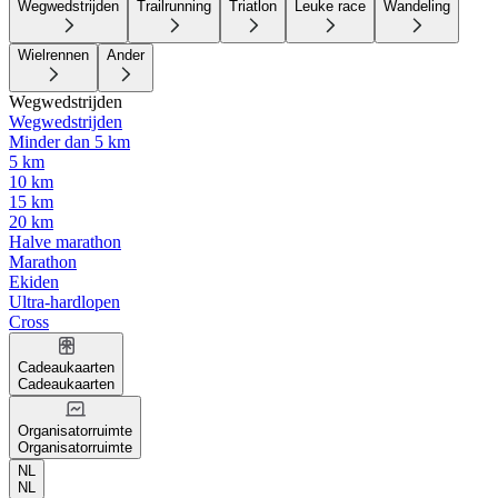
Wegwedstrijden
Trailrunning
Triatlon
Leuke race
Wandeling
Wielrennen
Ander
Wegwedstrijden
Wegwedstrijden
Minder dan 5 km
5 km
10 km
15 km
20 km
Halve marathon
Marathon
Ekiden
Ultra-hardlopen
Cross
Cadeaukaarten
Cadeaukaarten
Organisatorruimte
Organisatorruimte
NL
NL