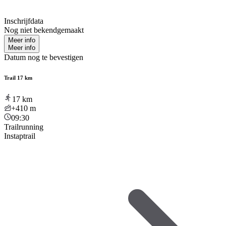
Inschrijfdata
Nog niet bekendgemaakt
Meer info
Meer info
Datum nog te bevestigen
Trail 17 km
17
km
+410
m
09:30
Trailrunning
Instaptrail