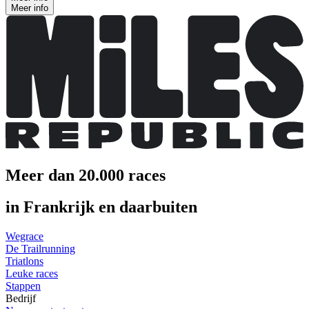
Meer info
Meer dan 20.000 races
in Frankrijk en daarbuiten
Wegrace
De Trailrunning
Triatlons
Leuke races
Stappen
Bedrijf