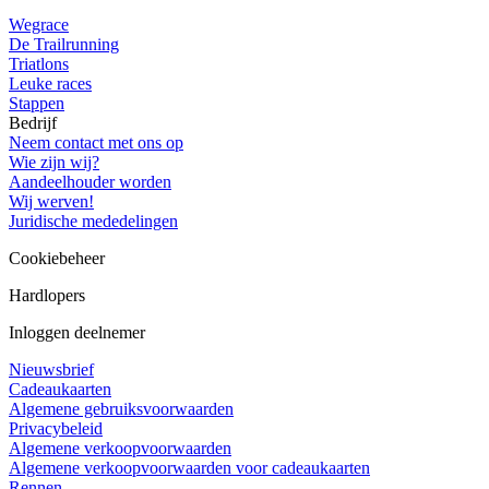
Wegrace
De Trailrunning
Triatlons
Leuke races
Stappen
Bedrijf
Neem contact met ons op
Wie zijn wij?
Aandeelhouder worden
Wij werven!
Juridische mededelingen
Cookiebeheer
Hardlopers
Inloggen deelnemer
Nieuwsbrief
Cadeaukaarten
Algemene gebruiksvoorwaarden
Privacybeleid
Algemene verkoopvoorwaarden
Algemene verkoopvoorwaarden voor cadeaukaarten
Rennen