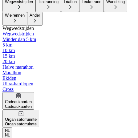
Wegwedstrijden
Trailrunning
Triatlon
Leuke race
Wandeling
Wielrennen
Ander
Wegwedstrijden
Wegwedstrijden
Minder dan 5 km
5 km
10 km
15 km
20 km
Halve marathon
Marathon
Ekiden
Ultra-hardlopen
Cross
Cadeaukaarten
Cadeaukaarten
Organisatorruimte
Organisatorruimte
NL
NL