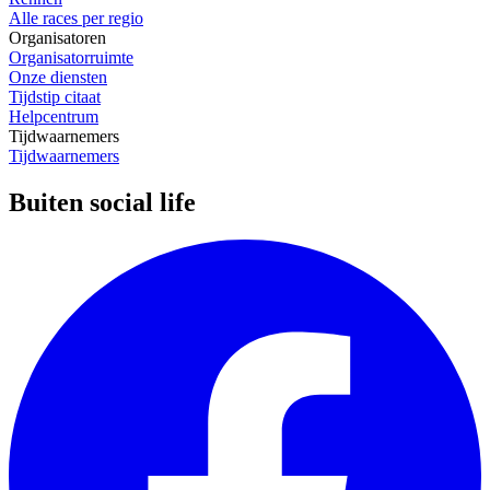
Alle races per regio
Organisatoren
Organisatorruimte
Onze diensten
Tijdstip citaat
Helpcentrum
Tijdwaarnemers
Tijdwaarnemers
Buiten social life