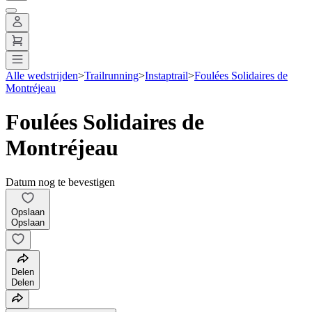
Alle wedstrijden
>
Trailrunning
>
Instaptrail
>
Foulées Solidaires de
Montréjeau
Foulées Solidaires de
Montréjeau
Datum nog te bevestigen
Opslaan
Opslaan
Delen
Delen