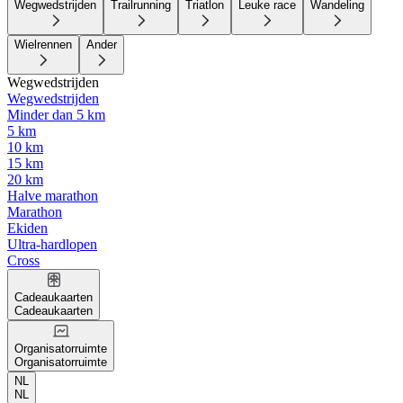
Wegwedstrijden
Trailrunning
Triatlon
Leuke race
Wandeling
Wielrennen
Ander
Wegwedstrijden
Wegwedstrijden
Minder dan 5 km
5 km
10 km
15 km
20 km
Halve marathon
Marathon
Ekiden
Ultra-hardlopen
Cross
Cadeaukaarten
Cadeaukaarten
Organisatorruimte
Organisatorruimte
NL
NL