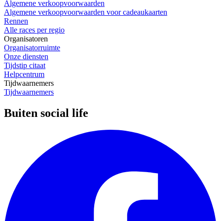
Algemene verkoopvoorwaarden
Algemene verkoopvoorwaarden voor cadeaukaarten
Rennen
Alle races per regio
Organisatoren
Organisatorruimte
Onze diensten
Tijdstip citaat
Helpcentrum
Tijdwaarnemers
Tijdwaarnemers
Buiten social life