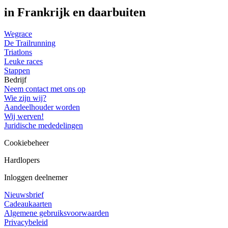
in Frankrijk en daarbuiten
Wegrace
De Trailrunning
Triatlons
Leuke races
Stappen
Bedrijf
Neem contact met ons op
Wie zijn wij?
Aandeelhouder worden
Wij werven!
Juridische mededelingen
Cookiebeheer
Hardlopers
Inloggen deelnemer
Nieuwsbrief
Cadeaukaarten
Algemene gebruiksvoorwaarden
Privacybeleid