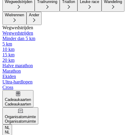
Wegwedstrijden
Trailrunning
Triatlon
Leuke race
Wandeling
Wielrennen
Ander
Wegwedstrijden
Wegwedstrijden
Minder dan 5 km
5 km
10 km
15 km
20 km
Halve marathon
Marathon
Ekiden
Ultra-hardlopen
Cross
Cadeaukaarten
Cadeaukaarten
Organisatorruimte
Organisatorruimte
NL
NL