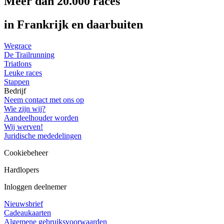
Meer dan 20.000 races
in Frankrijk en daarbuiten
Wegrace
De Trailrunning
Triatlons
Leuke races
Stappen
Bedrijf
Neem contact met ons op
Wie zijn wij?
Aandeelhouder worden
Wij werven!
Juridische mededelingen
Cookiebeheer
Hardlopers
Inloggen deelnemer
Nieuwsbrief
Cadeaukaarten
Algemene gebruiksvoorwaarden