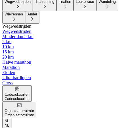
Wegwedstrijden
Trailrunning
Triatlon
Leuke race
Wandeling
Wielrennen
Ander
Wegwedstrijden
Wegwedstrijden
Minder dan 5 km
5 km
10 km
15 km
20 km
Halve marathon
Marathon
Ekiden
Ultra-hardlopen
Cross
Cadeaukaarten
Cadeaukaarten
Organisatorruimte
Organisatorruimte
NL
NL