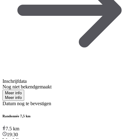
Inschrijfdata
Nog niet bekendgemaakt
Meer info
Meer info
Datum nog te bevestigen
Randonnée 7,5 km
7.5
km
19:30