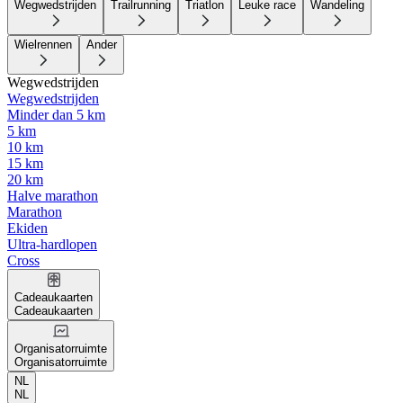
Wegwedstrijden
Trailrunning
Triatlon
Leuke race
Wandeling
Wielrennen
Ander
Wegwedstrijden
Wegwedstrijden
Minder dan 5 km
5 km
10 km
15 km
20 km
Halve marathon
Marathon
Ekiden
Ultra-hardlopen
Cross
Cadeaukaarten
Cadeaukaarten
Organisatorruimte
Organisatorruimte
NL
NL