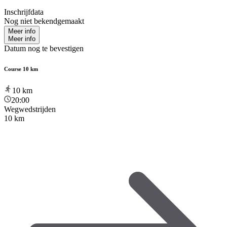
Inschrijfdata
Nog niet bekendgemaakt
Meer info
Meer info
Datum nog te bevestigen
Course 10 km
10
km
20:00
Wegwedstrijden
10 km