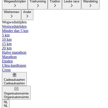
Wegwedstrijden
Trailrunning
Triatlon
Leuke race
Wandeling
Wielrennen
Ander
Wegwedstrijden
Wegwedstrijden
Minder dan 5 km
5 km
10 km
15 km
20 km
Halve marathon
Marathon
Ekiden
Ultra-hardlopen
Cross
Cadeaukaarten
Cadeaukaarten
Organisatorruimte
Organisatorruimte
NL
NL