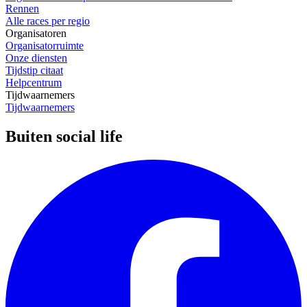
Rennen
Alle races per regio
Organisatoren
Organisatorruimte
Onze diensten
Tijdstip citaat
Helpcentrum
Tijdwaarnemers
Tijdwaarnemers
Buiten social life