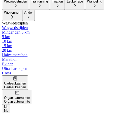
Wegwedstrijden
Trailrunning
Triatlon
Leuke race
Wandeling
Wielrennen
Ander
Wegwedstrijden
Wegwedstrijden
Minder dan 5 km
5 km
10 km
15 km
20 km
Halve marathon
Marathon
Ekiden
Ultra-hardlopen
Cross
Cadeaukaarten
Cadeaukaarten
Organisatorruimte
Organisatorruimte
NL
NL