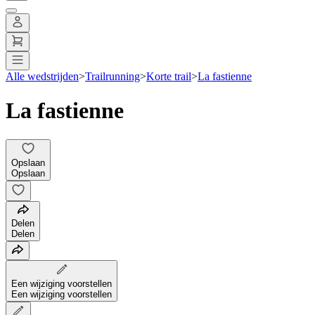
Alle wedstrijden
>
Trailrunning
>
Korte trail
>
La fastienne
La fastienne
Opslaan
Opslaan
Delen
Delen
Een wijziging voorstellen
Een wijziging voorstellen