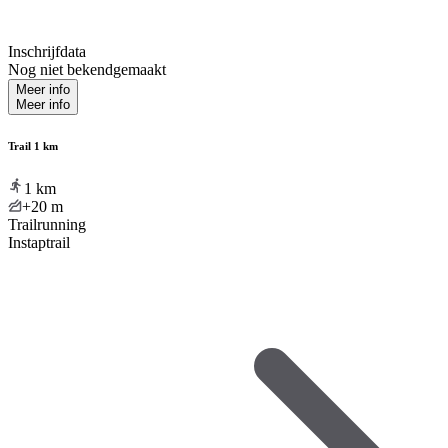
Inschrijfdata
Nog niet bekendgemaakt
Meer info
Meer info
Trail 1 km
1
km
+20
m
Trailrunning
Instaptrail