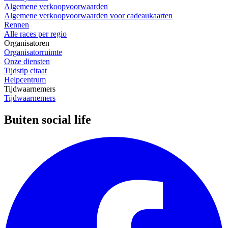
Algemene verkoopvoorwaarden
Algemene verkoopvoorwaarden voor cadeaukaarten
Rennen
Alle races per regio
Organisatoren
Organisatorruimte
Onze diensten
Tijdstip citaat
Helpcentrum
Tijdwaarnemers
Tijdwaarnemers
Buiten social life