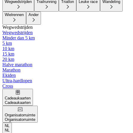
Wegwedstrijden
Trailrunning
Triatlon
Leuke race
Wandeling
Wielrennen
Ander
Wegwedstrijden
Wegwedstrijden
Minder dan 5 km
5 km
10 km
15 km
20 km
Halve marathon
Marathon
Ekiden
Ultra-hardlopen
Cross
Cadeaukaarten
Cadeaukaarten
Organisatorruimte
Organisatorruimte
NL
NL