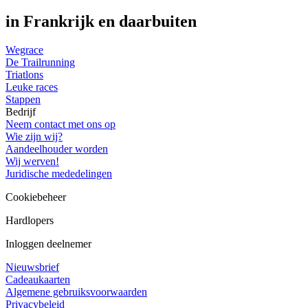
in Frankrijk en daarbuiten
Wegrace
De Trailrunning
Triatlons
Leuke races
Stappen
Bedrijf
Neem contact met ons op
Wie zijn wij?
Aandeelhouder worden
Wij werven!
Juridische mededelingen
Cookiebeheer
Hardlopers
Inloggen deelnemer
Nieuwsbrief
Cadeaukaarten
Algemene gebruiksvoorwaarden
Privacybeleid