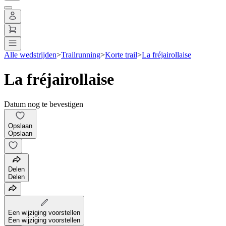
Alle wedstrijden
>
Trailrunning
>
Korte trail
>
La fréjairollaise
La fréjairollaise
Datum nog te bevestigen
Opslaan
Opslaan
Delen
Delen
Een wijziging voorstellen
Een wijziging voorstellen