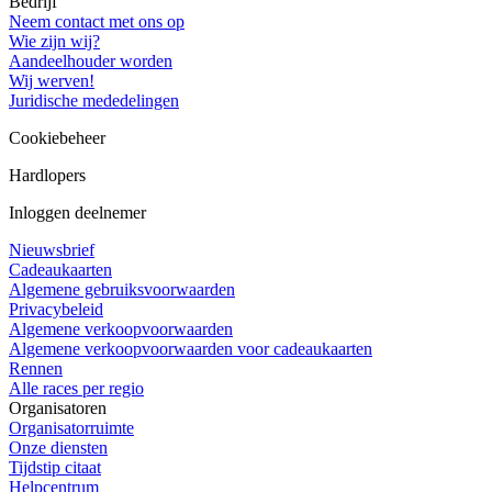
Bedrijf
Neem contact met ons op
Wie zijn wij?
Aandeelhouder worden
Wij werven!
Juridische mededelingen
Cookiebeheer
Hardlopers
Inloggen deelnemer
Nieuwsbrief
Cadeaukaarten
Algemene gebruiksvoorwaarden
Privacybeleid
Algemene verkoopvoorwaarden
Algemene verkoopvoorwaarden voor cadeaukaarten
Rennen
Alle races per regio
Organisatoren
Organisatorruimte
Onze diensten
Tijdstip citaat
Helpcentrum