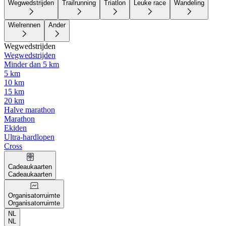
Wegwedstrijden
Trailrunning
Triatlon
Leuke race
Wandeling
Wielrennen
Ander
Wegwedstrijden
Wegwedstrijden
Minder dan 5 km
5 km
10 km
15 km
20 km
Halve marathon
Marathon
Ekiden
Ultra-hardlopen
Cross
Cadeaukaarten
Cadeaukaarten
Organisatorruimte
Organisatorruimte
NL
NL