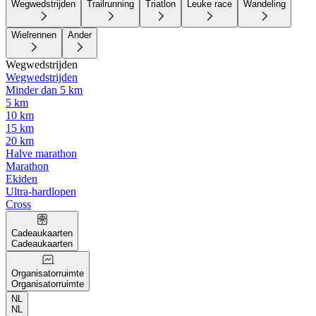
Wegwedstrijden
Trailrunning
Triatlon
Leuke race
Wandeling
Wielrennen
Ander
Wegwedstrijden
Wegwedstrijden
Minder dan 5 km
5 km
10 km
15 km
20 km
Halve marathon
Marathon
Ekiden
Ultra-hardlopen
Cross
Cadeaukaarten
Cadeaukaarten
Organisatorruimte
Organisatorruimte
NL
NL