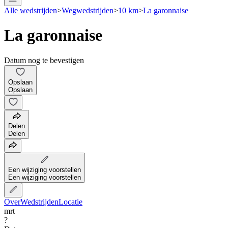
Alle wedstrijden
>
Wegwedstrijden
>
10 km
>
La garonnaise
La garonnaise
Datum nog te bevestigen
Opslaan
Opslaan
Delen
Delen
Een wijziging voorstellen
Een wijziging voorstellen
Over
Wedstrijden
Locatie
mrt
?