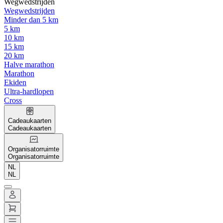
Wegwedstrijden
Wegwedstrijden
Minder dan 5 km
5 km
10 km
15 km
20 km
Halve marathon
Marathon
Ekiden
Ultra-hardlopen
Cross
Cadeaukaarten
Cadeaukaarten
Organisatorruimte
Organisatorruimte
NL
NL