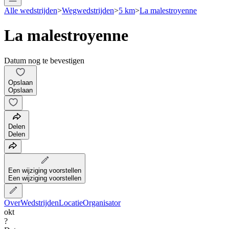
Alle wedstrijden
>
Wegwedstrijden
>
5 km
>
La malestroyenne
La malestroyenne
Datum nog te bevestigen
Opslaan
Opslaan
Delen
Delen
Een wijziging voorstellen
Een wijziging voorstellen
Over
Wedstrijden
Locatie
Organisator
okt
?