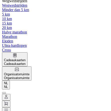
Wegwedstrijden
Wegwedstrijden
Minder dan 5 km
5 km
10 km
15 km
20 km
Halve marathon
Marathon
Ekiden
Ultra-hardlopen
Cross
Cadeaukaarten
Cadeaukaarten
Organisatorruimte
Organisatorruimte
NL
NL