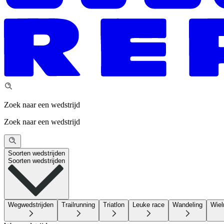
Zoek naar een wedstrijd
Zoek naar een wedstrijd
Soorten wedstrijden
Soorten wedstrijden
Wegwedstrijden
Trailrunning
Triatlon
Leuke race
Wandeling
Wiel