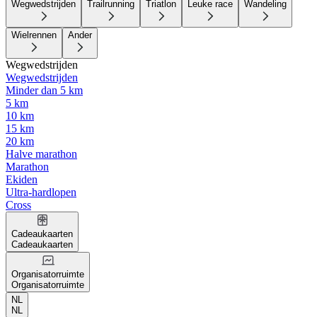
Wegwedstrijden
Trailrunning
Triatlon
Leuke race
Wandeling
Wielrennen
Ander
Wegwedstrijden
Wegwedstrijden
Minder dan 5 km
5 km
10 km
15 km
20 km
Halve marathon
Marathon
Ekiden
Ultra-hardlopen
Cross
Cadeaukaarten
Cadeaukaarten
Organisatorruimte
Organisatorruimte
NL
NL