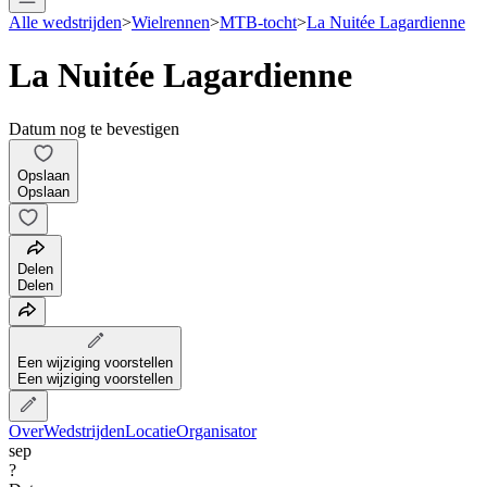
Alle wedstrijden
>
Wielrennen
>
MTB-tocht
>
La Nuitée Lagardienne
La Nuitée Lagardienne
Datum nog te bevestigen
Opslaan
Opslaan
Delen
Delen
Een wijziging voorstellen
Een wijziging voorstellen
Over
Wedstrijden
Locatie
Organisator
sep
?