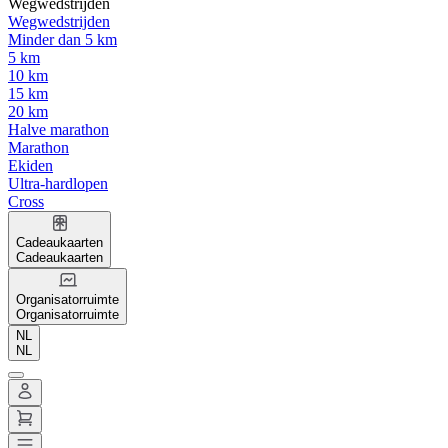
Wegwedstrijden
Wegwedstrijden
Minder dan 5 km
5 km
10 km
15 km
20 km
Halve marathon
Marathon
Ekiden
Ultra-hardlopen
Cross
Cadeaukaarten
Cadeaukaarten
Organisatorruimte
Organisatorruimte
NL
NL