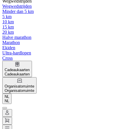
Wegwedstrijden
Wegwedstrijden
Minder dan 5 km
5 km
10 km
15 km
20 km
Halve marathon
Marathon
Ekiden
Ultra-hardlopen
Cross
Cadeaukaarten
Cadeaukaarten
Organisatorruimte
Organisatorruimte
NL
NL