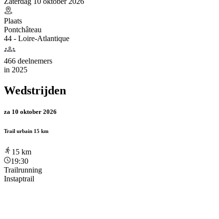
Zaterdag 10 oktober 2026
Plaats
Pontchâteau
44 - Loire-Atlantique
466 deelnemers
in
2025
Wedstrijden
za 10 oktober 2026
Trail urbain 15 km
15
km
19:30
Trailrunning
Instaptrail