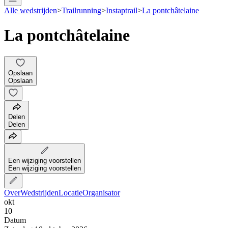
Alle wedstrijden
>
Trailrunning
>
Instaptrail
>
La pontchâtelaine
La pontchâtelaine
Opslaan
Opslaan
Delen
Delen
Een wijziging voorstellen
Een wijziging voorstellen
Over
Wedstrijden
Locatie
Organisator
okt
10
Datum