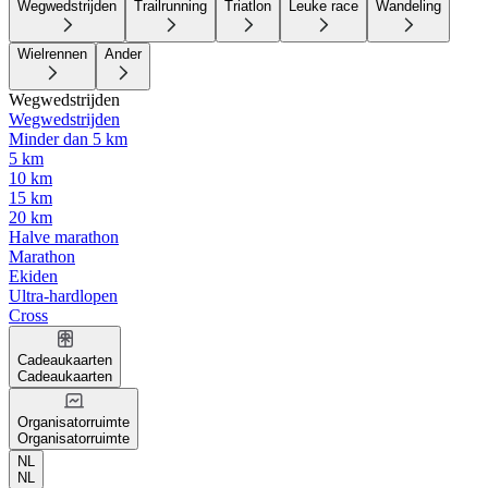
Wegwedstrijden
Trailrunning
Triatlon
Leuke race
Wandeling
Wielrennen
Ander
Wegwedstrijden
Wegwedstrijden
Minder dan 5 km
5 km
10 km
15 km
20 km
Halve marathon
Marathon
Ekiden
Ultra-hardlopen
Cross
Cadeaukaarten
Cadeaukaarten
Organisatorruimte
Organisatorruimte
NL
NL