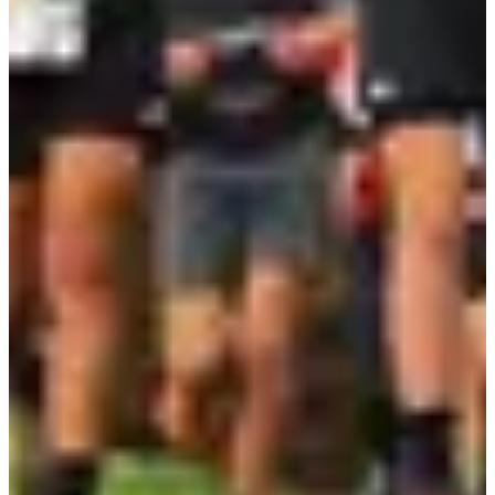
Aanmelden
Trail 10 km
10
km
+180
m
09:45
Trailrunning
Instaptrail
Inschrijvingen
€ 10,00
·
De inschrijvingen zijn afgelopen
Gesloten
Gesloten
Startnummerbeurs
Verkoop je startnummer door in een paar klikken
Doorverkopen
Doorverkopen
Wachtlijst
Krijg bericht zodra er een startnummer vrijkomt
Aanmelden
Aanmelden