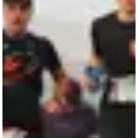
Wachtlijst
Krijg bericht zodra er een startnummer vrijkomt
Aanmelden
Aanmelden
Trail 22 Km
22
km
+530
m
>17
jaren
09:00
Trailrunning
Instaptrail
Inschrijvingen
€ 19,00
·
De inschrijvingen zijn afgelopen
Gesloten
Gesloten
Wachtlijst
Krijg bericht zodra er een startnummer vrijkomt
Aanmelden