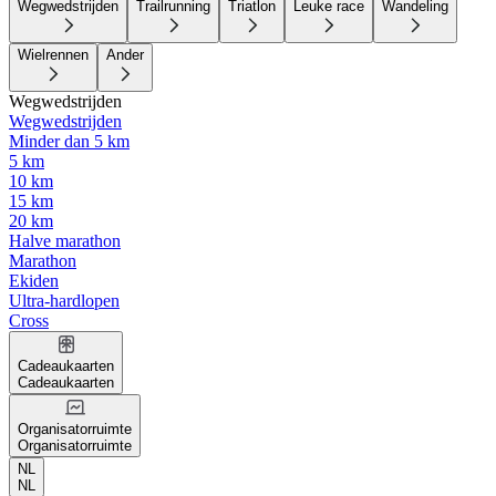
Wegwedstrijden
Trailrunning
Triatlon
Leuke race
Wandeling
Wielrennen
Ander
Wegwedstrijden
Wegwedstrijden
Minder dan 5 km
5 km
10 km
15 km
20 km
Halve marathon
Marathon
Ekiden
Ultra-hardlopen
Cross
Cadeaukaarten
Cadeaukaarten
Organisatorruimte
Organisatorruimte
NL
NL