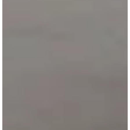
Startnummer
childcare
Deelnemende partij
Veiligheidsspelden
T-shirt
Badkamer
Douches
Bagagedepot
Benodigdheden
Kleedkamers
Organisator