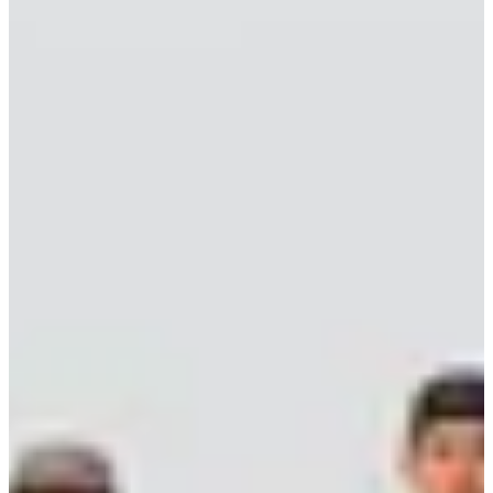
Nordic-walking
Inschrijvingen
€ 5,00
Inschrijven
Inschrijven
Zinzin 24 km
24
km
+1000
m
08:45
Trailrunning
Korte trail
Inschrijvingen
€ 25,00
·
De inschrijvingen zijn afgelopen
Gesloten
Gesloten
Startnummerbeurs
Verkoop je startnummer door in een paar klikken
Doorverkopen
Doorverkopen