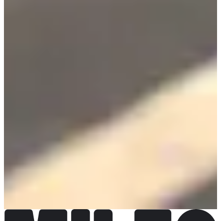
Kies een wedstrijd
Randonnée 13 km
Inschrijvingen open
€ 5,00
Inschrijven
Inschrijven
Zinzin 24 km
€ 25,00
Op de hoogte worden gesteld
Op de hoogte worden gesteld
Trail 22 Km
€ 19,00
Op de hoogte worden gesteld
Op de hoogte worden gesteld
Trail 10 km
€ 10,00
Op de hoogte worden gesteld
Op de hoogte worden gesteld
Trail enfants 500 m
Inschrijvingen open
€ 1,00
Inschrijven
Inschrijven