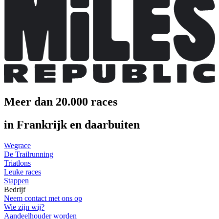
Meer dan 20.000 races
in Frankrijk en daarbuiten
Wegrace
De Trailrunning
Triatlons
Leuke races
Stappen
Bedrijf
Neem contact met ons op
Wie zijn wij?
Aandeelhouder worden