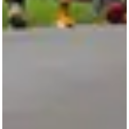
Trail enfants 500 m
0.5
km
2-11
jaren
11:45
Trailrunning
Instaptrail
Inschrijvingen
€ 1,00
Inschrijven
Inschrijven
Deelnemerslijst
1834 ingeschreven
Bekijk lijst
Bekijk lijst
Inbegrepen diensten