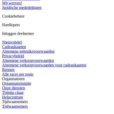
Wij werven!
Juridische mededelingen
Cookiebeheer
Hardlopers
Inloggen deelnemer
Nieuwsbrief
Cadeaukaarten
Algemene gebruiksvoorwaarden
Privacybeleid
Algemene verkoopvoorwaarden
Algemene verkoopvoorwaarden voor cadeaukaarten
Rennen
Alle races per regio
Organisatoren
Organisatorruimte
Onze diensten
Tijdstip citaat
Helpcentrum
Tijdwaarnemers
Tijdwaarnemers