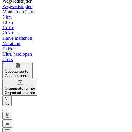
Wegwedstrijden
Wegwedstrijden
Minder dan 5 km
5 km
10 km
15 km
20 km
Halve marathon
Marathon
Ekiden
Ultra-hardlopen
Cross
Cadeaukaarten
Cadeaukaarten
Organisatorruimte
Organisatorruimte
NL
NL