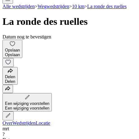
Alle wedstrijden
>
Wegwedstrijden
>
10 km
>
La ronde des ruelles
La ronde des ruelles
Datum nog te bevestigen
Opslaan
Opslaan
Delen
Delen
Een wijziging voorstellen
Een wijziging voorstellen
Over
Wedstrijden
Locatie
mrt
?