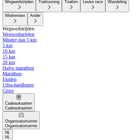
Wegwedstrijden
Trailrunning
Triatlon
Leuke race
Wandeling
Wielrennen
Ander
Wegwedstrijden
Wegwedstrijden
Minder dan 5 km
5 km
10 km
15 km
20 km
Halve marathon
Marathon
Ekiden
Ultra-hardlopen
Cross
Cadeaukaarten
Cadeaukaarten
Organisatorruimte
Organisatorruimte
NL
NL