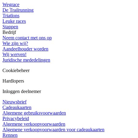
Wegrace
De Trailrunning
Triatlons
Leuke races
Stappen
Bedrijf
Neem contact met ons op
Wie zijn wij?
Aandeelhouder worden
Wij werven!
Juridische mededelingen
Cookiebeheer
Hardlopers
Inloggen deelnemer
Nieuwsbrief
Cadeaukaarten
Algemene gebruiksvoorwaarden
Privacybeleid
Algemene verkoopvoorwaarden
Algemene verkoopvoorwaarden voor cadeaukaarten
Rennen