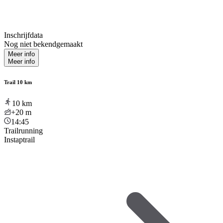
Inschrijfdata
Nog niet bekendgemaakt
Meer info
Meer info
Trail 10 km
10
km
+20
m
14:45
Trailrunning
Instaptrail