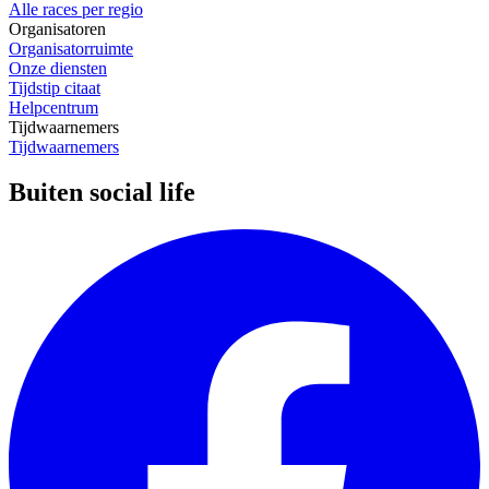
Alle races per regio
Organisatoren
Organisatorruimte
Onze diensten
Tijdstip citaat
Helpcentrum
Tijdwaarnemers
Tijdwaarnemers
Buiten social life