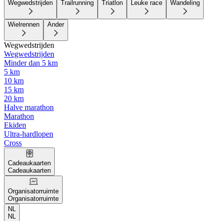
Wegwedstrijden
Trailrunning
Triatlon
Leuke race
Wandeling
Wielrennen
Ander
Wegwedstrijden
Wegwedstrijden
Minder dan 5 km
5 km
10 km
15 km
20 km
Halve marathon
Marathon
Ekiden
Ultra-hardlopen
Cross
Cadeaukaarten
Cadeaukaarten
Organisatorruimte
Organisatorruimte
NL
NL