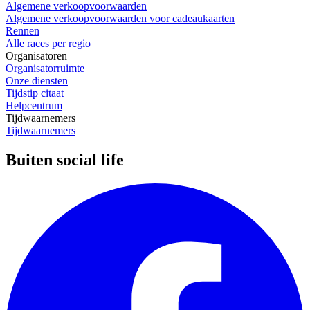
Algemene verkoopvoorwaarden
Algemene verkoopvoorwaarden voor cadeaukaarten
Rennen
Alle races per regio
Organisatoren
Organisatorruimte
Onze diensten
Tijdstip citaat
Helpcentrum
Tijdwaarnemers
Tijdwaarnemers
Buiten social life