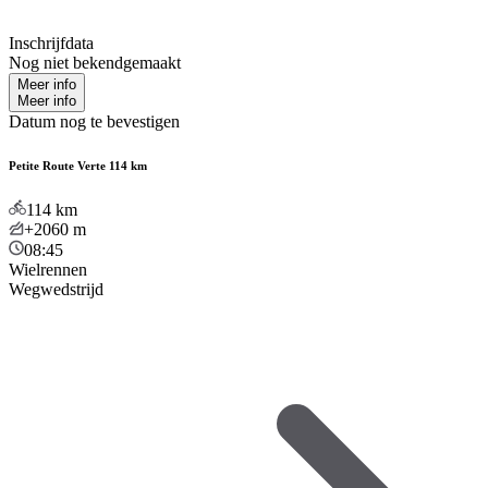
Inschrijfdata
Nog niet bekendgemaakt
Meer info
Meer info
Datum nog te bevestigen
Petite Route Verte 114 km
114
km
+2060
m
08:45
Wielrennen
Wegwedstrijd