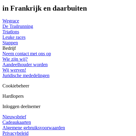
in Frankrijk en daarbuiten
Wegrace
De Trailrunning
Triatlons
Leuke races
Stappen
Bedrijf
Neem contact met ons op
Wie zijn wij?
Aandeelhouder worden
Wij werven!
Juridische mededelingen
Cookiebeheer
Hardlopers
Inloggen deelnemer
Nieuwsbrief
Cadeaukaarten
Algemene gebruiksvoorwaarden
Privacybeleid