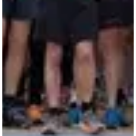
Course - 5km
5
km
10:00
Wegwedstrijden
5 km