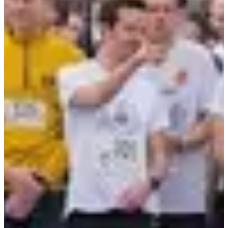
Inschrijfdata
Nog niet bekendgemaakt
Meer info
Meer info
Datum nog te bevestigen