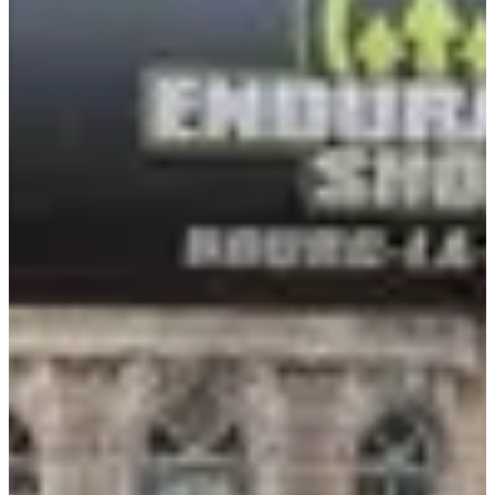
rockvereniging (Zik ESTP), om je een echte boost te geven.
• Stands van partnerbedrijven die stages en professioneel advies
aanbieden om je carrière te bevorderen.
• Interactieve workshops geleid door sportpartners, om je dag te
verrijken met praktisch advies.
• De Fondation du Souffle om bewustzijn te creëren voor onderzoek
naar luchtwegaandoeningen en gratis screenings aan te bieden.
3 (zeer) goede redenen om deel te nemen:
• Een dag die sport en solidariteit combineert, met een echte actie
om medisch onderzoek te ondersteunen.
• Live entertainment dat je het evenement ten volle laat beleven, met
aanstekelijke energie.
• Een prachtig decor voor een race die buitengewoon is.
Resultaten: