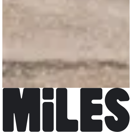
Organisator
La RunForThem - Parc de Sceaux
Bekijk website
Bekijk
Instagram
Bekijk Facebookpagina
Kies een wedstrijd
Course - 10km
Datum nog te bevestigen
Meer info
Meer info
Course - 5km
Datum nog te bevestigen
Meer info
Meer info
Marche - 5km
Datum nog te bevestigen
Meer info
Meer info