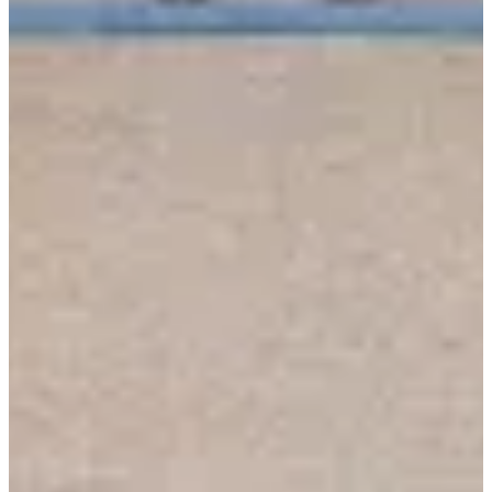
Inschrijfdata
Nog niet bekendgemaakt
Meer info
Meer info
Datum nog te bevestigen
Marche - 5km
5
km
10:00
Wandeling
Hiking