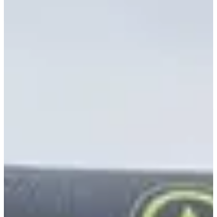
Over
Wedstrijden
Locatie
Organisator
mrt
?
Datum
Maart 2027
Datum nog te bevestigen
Plaats
Sceaux
92 - Hauts-de-Seine
De
Run for Them
is de ideale gelegenheid om sport, solidariteit en
gezelligheid te combineren op het prachtige Domaine Départemental
de Sceaux.
Wat u ter plaatse kunt vinden:
• 5 of 10 km-races, evenals een 5 km-wandeling, voor alle niveaus
en wensen.
• Versnaperingen halverwege de 10 km en bij de finish van elk
evenement.
• Een gekke sfeer met de cheerleaders (Cheers ESTP) en de