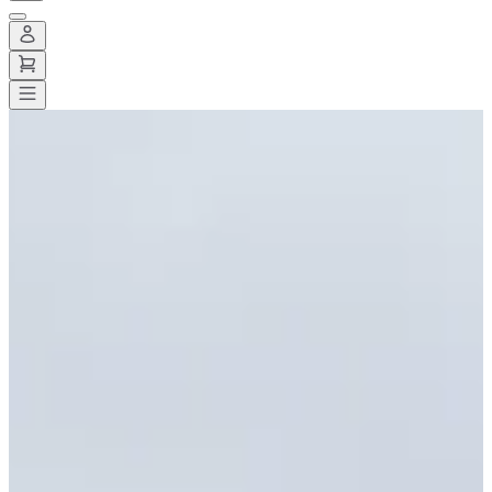
Alle wedstrijden
>
Wegwedstrijden
>
10 km
>
La run for them
La run for them
Datum nog te bevestigen
Opslaan
Opslaan
Delen
Delen
Bekijk alle foto's
Bekijk alle foto's
1 / 5