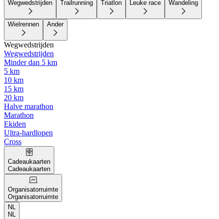
Wegwedstrijden
Trailrunning
Triatlon
Leuke race
Wandeling
Wielrennen
Ander
Wegwedstrijden
Wegwedstrijden
Minder dan 5 km
5 km
10 km
15 km
20 km
Halve marathon
Marathon
Ekiden
Ultra-hardlopen
Cross
Cadeaukaarten
Cadeaukaarten
Organisatorruimte
Organisatorruimte
NL
NL