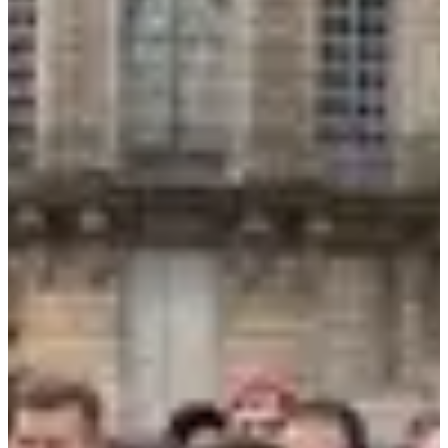
•
2024
•
2025
Wedstrijden
Alle
Running
Marche
maart 2027
Datum nog te bevestigen
Course - 10km
10
km
10:00
Wegwedstrijden
10 km