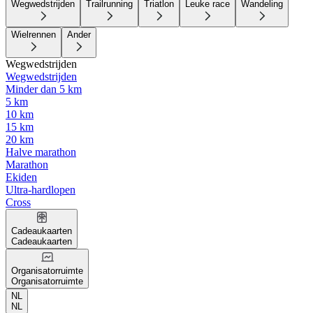
Wegwedstrijden
Trailrunning
Triatlon
Leuke race
Wandeling
Wielrennen
Ander
Wegwedstrijden
Wegwedstrijden
Minder dan 5 km
5 km
10 km
15 km
20 km
Halve marathon
Marathon
Ekiden
Ultra-hardlopen
Cross
Cadeaukaarten
Cadeaukaarten
Organisatorruimte
Organisatorruimte
NL
NL