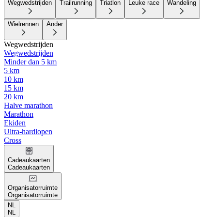
Wegwedstrijden
Trailrunning
Triatlon
Leuke race
Wandeling
Wielrennen
Ander
Wegwedstrijden
Wegwedstrijden
Minder dan 5 km
5 km
10 km
15 km
20 km
Halve marathon
Marathon
Ekiden
Ultra-hardlopen
Cross
Cadeaukaarten
Cadeaukaarten
Organisatorruimte
Organisatorruimte
NL
NL