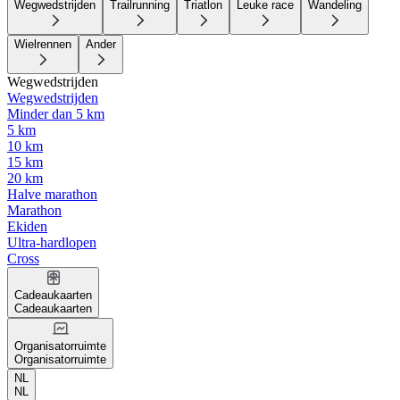
Wegwedstrijden
Trailrunning
Triatlon
Leuke race
Wandeling
Wielrennen
Ander
Wegwedstrijden
Wegwedstrijden
Minder dan 5 km
5 km
10 km
15 km
20 km
Halve marathon
Marathon
Ekiden
Ultra-hardlopen
Cross
Cadeaukaarten
Cadeaukaarten
Organisatorruimte
Organisatorruimte
NL
NL