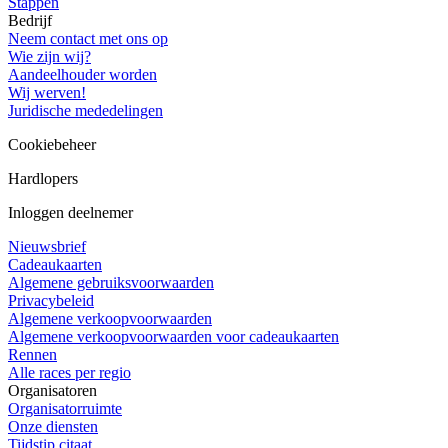
Stappen
Bedrijf
Neem contact met ons op
Wie zijn wij?
Aandeelhouder worden
Wij werven!
Juridische mededelingen
Cookiebeheer
Hardlopers
Inloggen deelnemer
Nieuwsbrief
Cadeaukaarten
Algemene gebruiksvoorwaarden
Privacybeleid
Algemene verkoopvoorwaarden
Algemene verkoopvoorwaarden voor cadeaukaarten
Rennen
Alle races per regio
Organisatoren
Organisatorruimte
Onze diensten
Tijdstip citaat