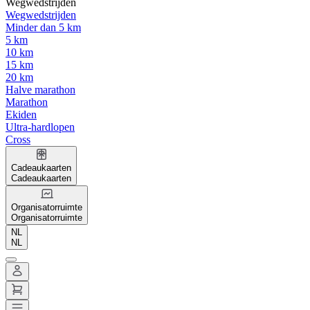
Wegwedstrijden
Wegwedstrijden
Minder dan 5 km
5 km
10 km
15 km
20 km
Halve marathon
Marathon
Ekiden
Ultra-hardlopen
Cross
Cadeaukaarten
Cadeaukaarten
Organisatorruimte
Organisatorruimte
NL
NL