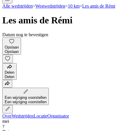
Alle wedstrijden
>
Wegwedstrijden
>
10 km
>
Les amis de Rémi
Les amis de Rémi
Datum nog te bevestigen
Opslaan
Opslaan
Delen
Delen
Een wijziging voorstellen
Een wijziging voorstellen
Over
Wedstrijden
Locatie
Organisator
mei
?