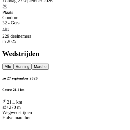
Zondag 27 september 2026
Plaats
Condom
32 - Gers
229 deelnemers
in
2025
Wedstrijden
Alle
Running
Marche
zo 27 september 2026
Course 21.1 km
21.1
km
+270
m
Wegwedstrijden
Halve marathon