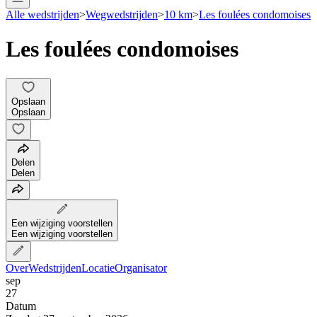
Alle wedstrijden
>
Wegwedstrijden
>
10 km
>
Les foulées condomoises
Les foulées condomoises
Opslaan
Opslaan
Delen
Delen
Een wijziging voorstellen
Een wijziging voorstellen
Over
Wedstrijden
Locatie
Organisator
sep
27
Datum