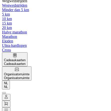
Wegwedstrijden
Wegwedstrijden
Minder dan 5 km
5 km
10 km
15 km
20 km
Halve marathon
Marathon
Ekiden
Ultra-hardlopen
Cross
Cadeaukaarten
Cadeaukaarten
Organisatorruimte
Organisatorruimte
NL
NL