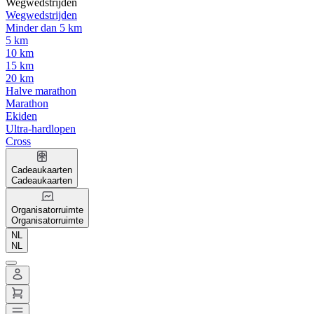
Wegwedstrijden
Wegwedstrijden
Minder dan 5 km
5 km
10 km
15 km
20 km
Halve marathon
Marathon
Ekiden
Ultra-hardlopen
Cross
Cadeaukaarten
Cadeaukaarten
Organisatorruimte
Organisatorruimte
NL
NL