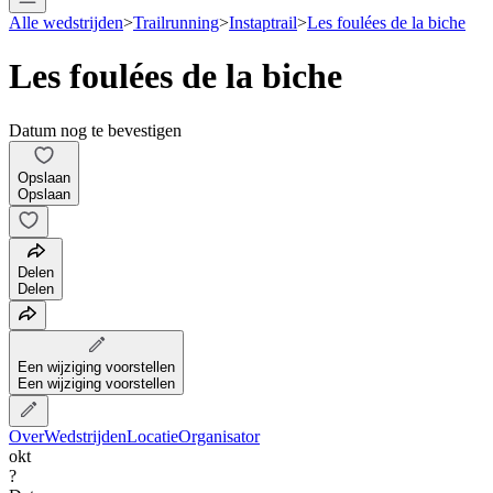
Alle wedstrijden
>
Trailrunning
>
Instaptrail
>
Les foulées de la biche
Les foulées de la biche
Datum nog te bevestigen
Opslaan
Opslaan
Delen
Delen
Een wijziging voorstellen
Een wijziging voorstellen
Over
Wedstrijden
Locatie
Organisator
okt
?