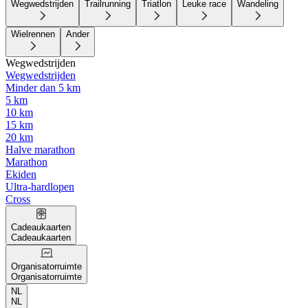
Wegwedstrijden
Trailrunning
Triatlon
Leuke race
Wandeling
Wielrennen
Ander
Wegwedstrijden
Wegwedstrijden
Minder dan 5 km
5 km
10 km
15 km
20 km
Halve marathon
Marathon
Ekiden
Ultra-hardlopen
Cross
Cadeaukaarten
Cadeaukaarten
Organisatorruimte
Organisatorruimte
NL
NL