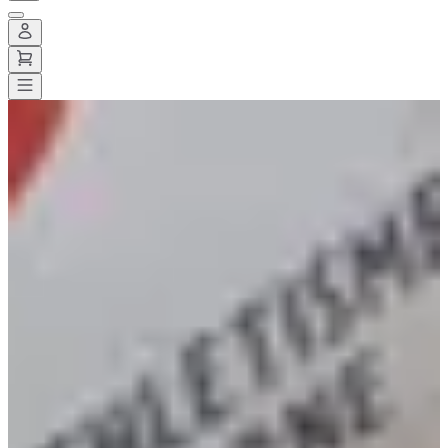
Alle wedstrijden
>
Trailrunning
>
Instaptrail
>
Les foulées lorréziennes
Les foulées lorréziennes
Datum nog te bevestigen
Opslaan
Opslaan
Delen
Delen
Bekijk alle foto's
Bekijk alle foto's
1 / 6