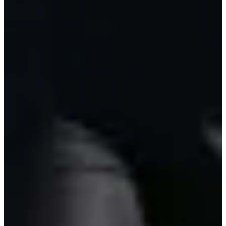
Inschrijfdata
Nog niet bekendgemaakt
Meer info
Meer info
Datum nog te bevestigen