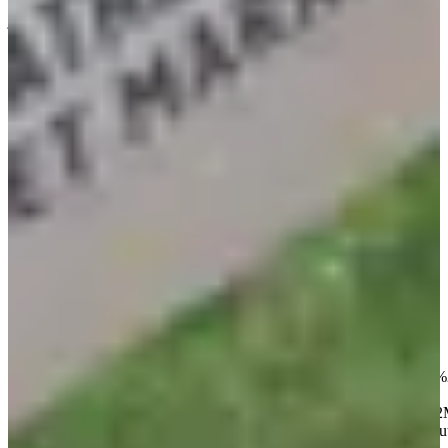
Over
Wedstrijden
Locatie
Organisator
jun
?
Datum
Juni 2027
Datum nog te bevestigen
Plaats
Lorrez-le-Bocage-Préaux
77 - Seine-et-Marne
Les Foulées Lorréziennes is een evenement dat u niet mag missen.
Hier kunt u uw batterijen opladen en een frisse neus halen in Lorrez-
le-Bocage-Préaux, in Seine-et-Marne (77). En het beste van het
beste is dat er voor elke smaak en elke leeftijd iets te beleven is!
Ontdek de cursussen hieronder:
• [Trail en Nordic walking 12 km](https://gpx.studio/l/fr/?
state=%7B%22urls%22:%5B%22https%3A%2F%2Fgo.peyce.com%
%252011%2520km.gpx%22%5D%7D&a
mp;embed&token=pk.eyJ1IjoicGV5Y2UiLCJhIjoiY2tmY29nY
style=mapbox://styles/peyce/cl30azfve005k14qnod0isbro&source=ou