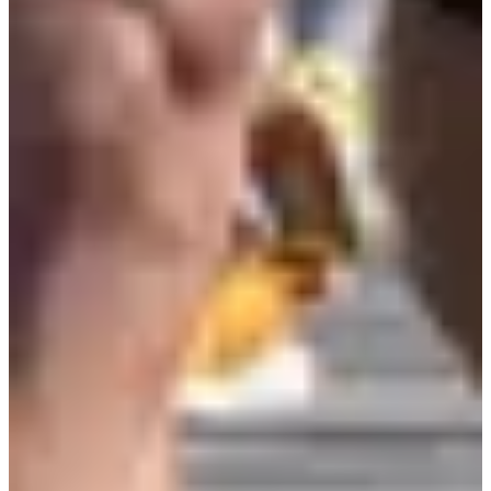
Inschrijfdata
Nog niet bekendgemaakt
Meer info
Meer info
Datum nog te bevestigen
Course enfants 1,5 km
1.5
km
09:45
Wegwedstrijden
Minder dan 5 km