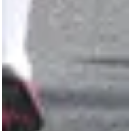
3
km
09:45
Wegwedstrijden
Minder dan 5 km