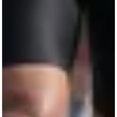
Course 5 km
5
km
10:15
Wegwedstrijden
5 km