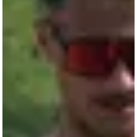
•
2024
(126 aankomsten)
Wedstrijden
Alle
Trail
Marche
Running
juni 2027
Datum nog te bevestigen
Course nature 13 km
13
km
+107
m
09:30
Trailrunning
Instaptrail