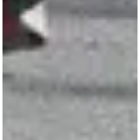
Inschrijfdata
Nog niet bekendgemaakt
Meer info
Meer info
Organisator