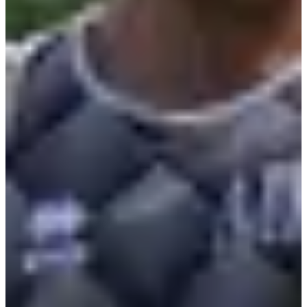
Inschrijfdata
Nog niet bekendgemaakt
Meer info
Meer info
Datum nog te bevestigen
Marche nordique 13 km