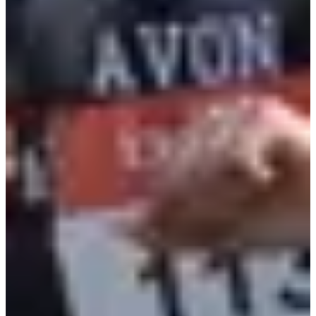
13
km
+107
m
09:35
Wandeling
Hiking