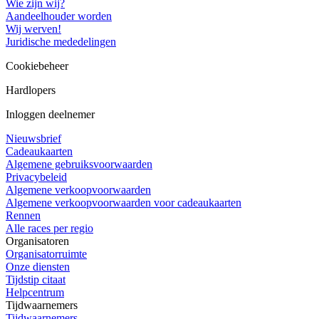
Wie zijn wij?
Aandeelhouder worden
Wij werven!
Juridische mededelingen
Cookiebeheer
Hardlopers
Inloggen deelnemer
Nieuwsbrief
Cadeaukaarten
Algemene gebruiksvoorwaarden
Privacybeleid
Algemene verkoopvoorwaarden
Algemene verkoopvoorwaarden voor cadeaukaarten
Rennen
Alle races per regio
Organisatoren
Organisatorruimte
Onze diensten
Tijdstip citaat
Helpcentrum
Tijdwaarnemers
Tijdwaarnemers