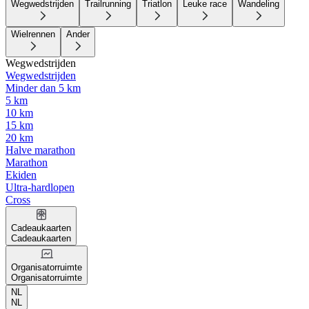
Wegwedstrijden
Trailrunning
Triatlon
Leuke race
Wandeling
Wielrennen
Ander
Wegwedstrijden
Wegwedstrijden
Minder dan 5 km
5 km
10 km
15 km
20 km
Halve marathon
Marathon
Ekiden
Ultra-hardlopen
Cross
Cadeaukaarten
Cadeaukaarten
Organisatorruimte
Organisatorruimte
NL
NL