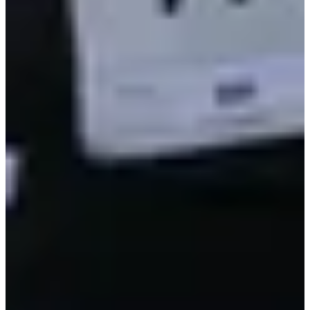
Inschrijfdata
Nog niet bekendgemaakt
Meer info
Meer info
Datum nog te bevestigen
Course 10 km
10
km
+95
m
10:15
Wegwedstrijden
10 km