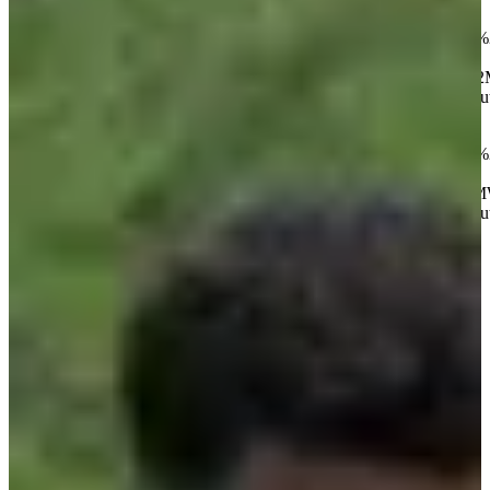
• [10 km race](https://gpx.studio/l/fr/?
state=%7B%22urls%22:%5B%22https%3A%2F%2Fgo.peyce.com%
%252010%2520km.gpx%22%5D%7D&a
mp;embed&token=pk.eyJ1IjoicGV5Y2UiLCJhIjoiY2tmY29nY
style=mapbox://styles/peyce/cl30azfve005k14qnod0isbro&source=ou
• [5 km race](https://gpx.studio/l/fr/?
state=%7B%22urls%22:%5B%22https%3A%2F%2Fgo.peyce.com%
%25205%2520km.gpx%22%5D%7D&am
p;embed&token=pk.eyJ1IjoicGV5Y2UiLCJhIjoiY2tmY29nY3
style=mapbox://styles/peyce/cl30azfve005k14qnod0isbro&source=ou
Vloeibare versnaperingen bij km 6 voor Nordic Walking en 11 km
trail, vloeibare versnaperingen bij km 5 van de 10 km race. er zal
ook een volledige verversingspost zijn bij de finish van elk
evenement.
Resultaten:
•
2023
(118 finishers)