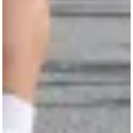
Inschrijfdata
Nog niet bekendgemaakt
Meer info
Meer info
Datum nog te bevestigen
Course enfants 3km