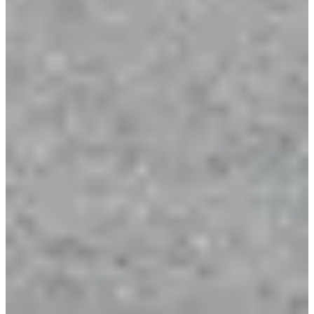
Association Sportive du Bocage Gâtinais
Bekijk Facebookpagina
Kies een wedstrijd
Course nature 13 km
Datum nog te bevestigen
Meer info
Meer info
Marche nordique 13 km
Datum nog te bevestigen
Meer info
Meer info
Course 10 km
Datum nog te bevestigen
Meer info
Meer info
Course 5 km
Datum nog te bevestigen
Meer info
Meer info
Course enfants 1,5 km
Datum nog te bevestigen
Meer info
Meer info
Course enfants 3km
Datum nog te bevestigen
Meer info
Meer info